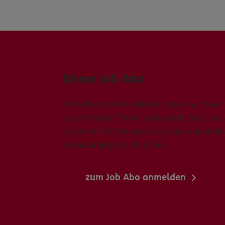
Unser Job Abo
Sie wollen direkt erfahren, wenn wir neue 
ausschreiben? Dann registrieren Sie sich 
unkompliziert für unser Job Abo und erhal
Stellenangebote via E-Mail.
zum Job Abo anmelden