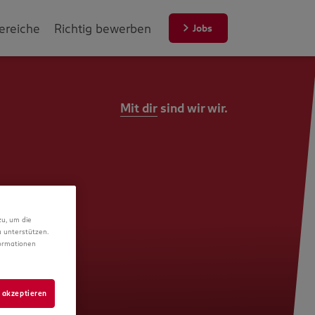
ereiche
Richtig bewerben
Jobs
Mit dir
sind wir wir.
zu, um die
 unterstützen.
formationen
 akzeptieren