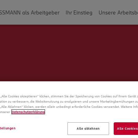
SSMANN als Arbeitgeber
Ihr Einstieg
Unsere Arbeitsb
„Alle Cookies akzeptieren“ klicken, stimmen Sie der Speicherung von Cookies auf Ihrem Gerät 
ation zu verbessern, die Websitenutzung zu analysieren und unsere Marketingbemühungen zu
„Alle Ablehnen“ klicken, werden allein unbedingt erforderliche Cookies verwendet. Weitere In
 unserer
Datenschutzerklärung
.
Schade!
tellungen
Alle ablehnen
Alle Cookies