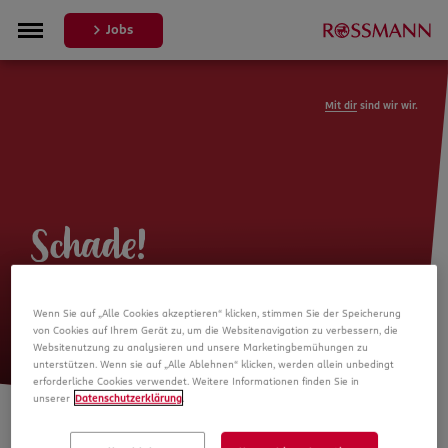
Jobs
Mit dir
sind wir wir.
Schade!
Leider ist die Stellenanzeige nicht
Wenn Sie auf „Alle Cookies akzeptieren“ klicken, stimmen Sie der Speicherung
mehr verfügbar
von Cookies auf Ihrem Gerät zu, um die Websitenavigation zu verbessern, die
Websitenutzung zu analysieren und unsere Marketingbemühungen zu
unterstützen. Wenn sie auf „Alle Ablehnen“ klicken, werden allein unbedingt
erforderliche Cookies verwendet. Weitere Informationen finden Sie in
unserer
Datenschutzerklärung
.