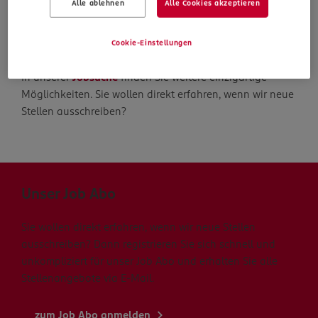
Alle ablehnen
Alle Cookies akzeptieren
Die Suche geht weiter
Cookie-Einstellungen
In unserer
Jobsuche
finden Sie weitere einzigartige
Möglichkeiten. Sie wollen direkt erfahren, wenn wir neue
Stellen ausschreiben?
Unser Job Abo
Sie wollen direkt erfahren, wenn wir neue Stellen
ausschreiben? Dann registrieren Sie sich schnell und
unkompliziert für unser Job Abo und erhalten Sie alle
Stellenangebote via E-Mail.
zum Job Abo anmelden