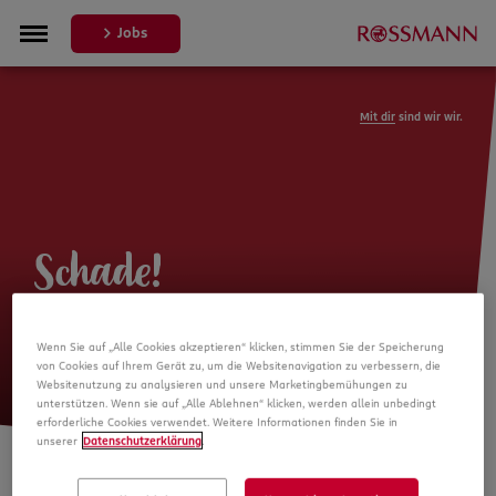
Jobs
Mit dir
sind wir wir.
Schade!
Leider ist die Stellenanzeige nicht
Wenn Sie auf „Alle Cookies akzeptieren“ klicken, stimmen Sie der Speicherung
mehr verfügbar
von Cookies auf Ihrem Gerät zu, um die Websitenavigation zu verbessern, die
Websitenutzung zu analysieren und unsere Marketingbemühungen zu
unterstützen. Wenn sie auf „Alle Ablehnen“ klicken, werden allein unbedingt
erforderliche Cookies verwendet. Weitere Informationen finden Sie in
unserer
Datenschutzerklärung
.