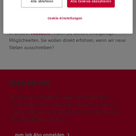
Alle ablehnen
Alle Cookies akzeptieren
Die Suche geht weiter
Cookie-Einstellungen
In unserer
Jobsuche
finden Sie weitere einzigartige
Möglichkeiten. Sie wollen direkt erfahren, wenn wir neue
Stellen ausschreiben?
Unser Job Abo
Sie wollen direkt erfahren, wenn wir neue Stellen
ausschreiben? Dann registrieren Sie sich schnell und
unkompliziert für unser Job Abo und erhalten Sie alle
Stellenangebote via E-Mail.
zum Job Abo anmelden