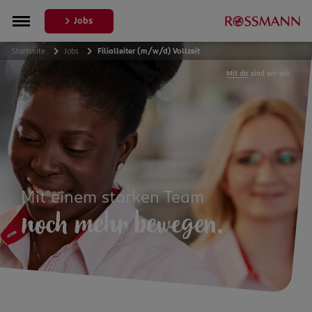
Jobs
Startseite
Jobs
Filialleiter (m/w/d) Vollzeit
Mit dir
sind wir wir.
Mit einem starken Team
noch mehr bewegen.