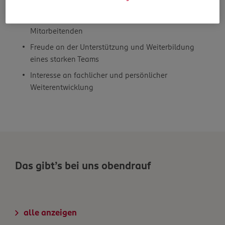
Eine abgeschlossene Ausbildung im Einzelhandel
Erfahrungen in der fachlichen Führung von
Mitarbeitenden
Freude an der Unterstützung und Weiterbildung
eines starken Teams
Interesse an fachlicher und persönlicher
Weiterentwicklung
Das gibt’s bei uns obendrauf
alle anzeigen