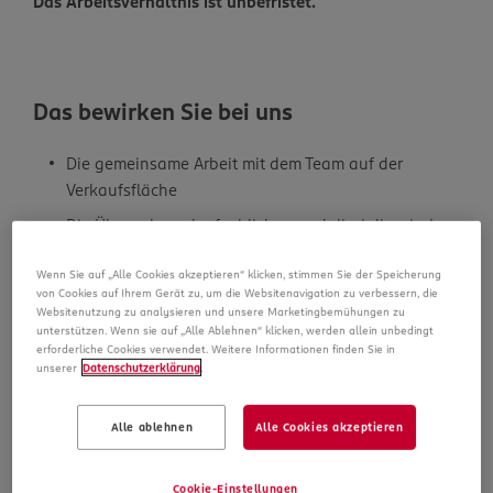
Das Arbeitsverhältnis ist unbefristet.
Das bewirken Sie bei uns
Die gemeinsame Arbeit mit dem Team auf der
Verkaufsfläche
Die Übernahme der fachlichen und disziplinarischen
Führung sowie persönlichen Weiterbildung von
Wenn Sie auf „Alle Cookies akzeptieren“ klicken, stimmen Sie der Speicherung
Mitarbeitenden
von Cookies auf Ihrem Gerät zu, um die Websitenavigation zu verbessern, die
Das ständige Beobachten der
Websitenutzung zu analysieren und unsere Marketingbemühungen zu
unterstützen. Wenn sie auf „Alle Ablehnen“ klicken, werden allein unbedingt
betriebswirtschaftlichen Kennzahlen
erforderliche Cookies verwendet. Weitere Informationen finden Sie in
unserer
Datenschutzerklärung
.
Die Umsetzung unserer Qualitätsstandards und
Vertriebskonzepte
Alle ablehnen
Alle Cookies akzeptieren
Das bringen Sie mit
Cookie-Einstellungen