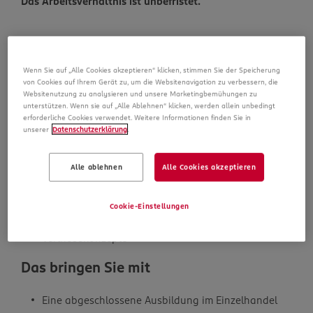
Das Arbeitsverhältnis ist unbefristet.
Das bewirken Sie bei uns
Wenn Sie auf „Alle Cookies akzeptieren“ klicken, stimmen Sie der Speicherung
von Cookies auf Ihrem Gerät zu, um die Websitenavigation zu verbessern, die
Websitenutzung zu analysieren und unsere Marketingbemühungen zu
Die gemeinsame Arbeit mit dem Team auf der
unterstützen. Wenn sie auf „Alle Ablehnen“ klicken, werden allein unbedingt
erforderliche Cookies verwendet. Weitere Informationen finden Sie in
Verkaufsfläche
unserer
Datenschutzerklärung
.
Die Unterstützung der Mitarbeitenden bei ihrer
fachlichen und persönlichen Weiterbildung
Alle ablehnen
Alle Cookies akzeptieren
Das ständige Beobachten der
betriebswirtschaftlichen Kennzahlen
Cookie-Einstellungen
Die Umsetzung unserer Qualitätsstandards und
Vertriebskonzepte
Das bringen Sie mit
Eine abgeschlossene Ausbildung im Einzelhandel