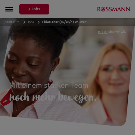
Jobs
Startseite
Jobs
Filialleiter (m/w/d) Vollzeit
Mit dir
sind wir wir.
Mit einem starken Team
noch mehr bewegen.