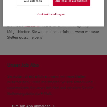
Alle ablehnen
Alle Cookies akzeptieren
Die Suche geht weiter
Cookie-Einstellungen
In unserer
Jobsuche
finden Sie weitere einzigartige
Möglichkeiten. Sie wollen direkt erfahren, wenn wir neue
Stellen ausschreiben?
Unser Job Abo
Sie wollen direkt erfahren, wenn wir neue Stellen
ausschreiben? Dann registrieren Sie sich schnell und
unkompliziert für unser Job Abo und erhalten Sie alle
Stellenangebote via E-Mail.
zum Job Abo anmelden