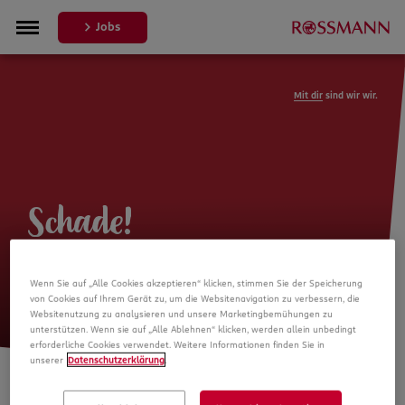
Jobs
Mit dir
sind wir wir.
Schade!
Leider ist die Stellenanzeige nicht
Wenn Sie auf „Alle Cookies akzeptieren“ klicken, stimmen Sie der Speicherung
mehr verfügbar
von Cookies auf Ihrem Gerät zu, um die Websitenavigation zu verbessern, die
Websitenutzung zu analysieren und unsere Marketingbemühungen zu
unterstützen. Wenn sie auf „Alle Ablehnen“ klicken, werden allein unbedingt
erforderliche Cookies verwendet. Weitere Informationen finden Sie in
unserer
Datenschutzerklärung
.