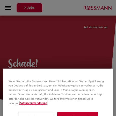
Jobs
Mit dir
sind wir wir.
Schade!
Leider ist die Stellenanzeige nicht
Wenn Sie auf „Alle Cookies akzeptieren“ klicken, stimmen Sie der Speicherung
mehr verfügbar
von Cookies auf Ihrem Gerät zu, um die Websitenavigation zu verbessern, die
Websitenutzung zu analysieren und unsere Marketingbemühungen zu
unterstützen. Wenn sie auf „Alle Ablehnen“ klicken, werden allein unbedingt
erforderliche Cookies verwendet. Weitere Informationen finden Sie in
unserer
Datenschutzerklärung
.