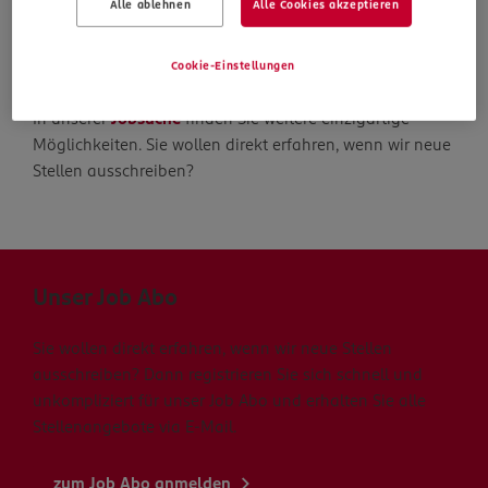
Alle ablehnen
Alle Cookies akzeptieren
Die Suche geht weiter
Cookie-Einstellungen
In unserer
Jobsuche
finden Sie weitere einzigartige
Möglichkeiten. Sie wollen direkt erfahren, wenn wir neue
Stellen ausschreiben?
Unser Job Abo
Sie wollen direkt erfahren, wenn wir neue Stellen
ausschreiben? Dann registrieren Sie sich schnell und
unkompliziert für unser Job Abo und erhalten Sie alle
Stellenangebote via E-Mail.
zum Job Abo anmelden