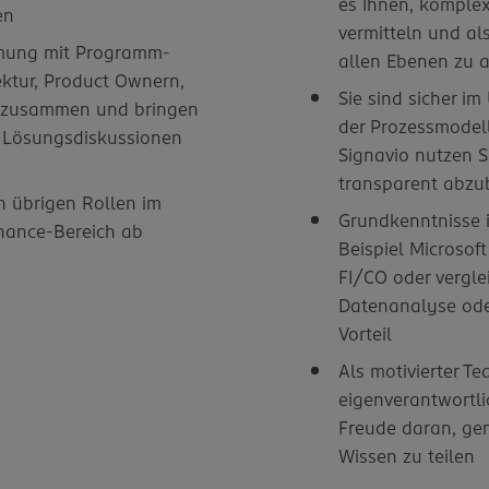
es Ihnen, komple
en
vermitteln und al
mmung mit Programm-
allen Ebenen zu 
ektur, Product Ownern,
Sie sind sicher i
n zusammen und bringen
der Prozessmodell
he Lösungsdiskussionen
Signavio nutzen S
transparent abzu
n übrigen Rollen im
Grundkenntnisse 
nance-Bereich ab
Beispiel Microsof
FI/CO oder vergle
Datenanalyse ode
Vorteil
Als motivierter Te
eigenverantwortli
Freude daran, ge
Wissen zu teilen