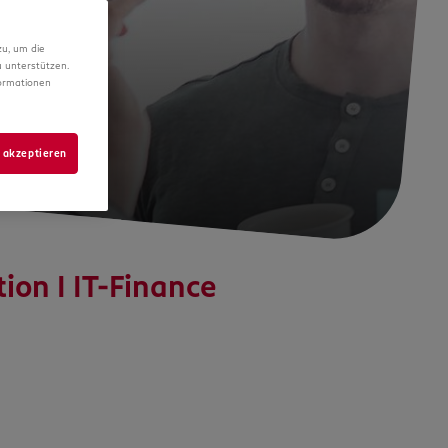
zu, um die
 unterstützen.
formationen
 akzeptieren
on I IT-Finance