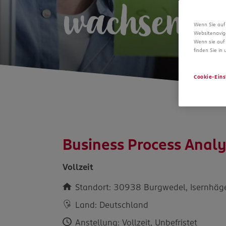
wachsen.
Wenn Sie auf 
Websitenavig
Wenn sie auf 
finden Sie in
Cookie-Eins
Business Process Analy
Vollzeit
Standort: 30938 Burgwedel, Isernhäge
Land: Deutschland
Anstellung: Vollzeit, Unbefristet