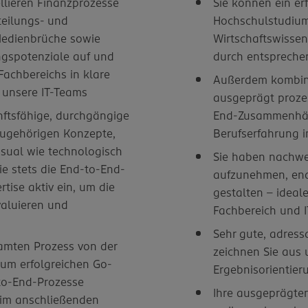
llieren Finanzprozesse
Sie können ein er
eilungs- und
Hochschulstudium,
Medienbrüche sowie
Wirtschaftswissen
ngspotenziale auf und
durch entspreche
achbereichs in klare
Außerdem kombinie
r unsere IT-Teams
ausgeprägt proze
nftsfähige, durchgängige
End-Zusammenhän
zugehörigen Konzepte,
Berufserfahrung i
sual wie technologisch
Sie haben nachwei
ie stets die End-to-End-
aufzunehmen, end
rtise aktiv ein, um die
gestalten – ideal
aluieren und
Fachbereich und I
Sehr gute, adres
samten Prozess von der
zeichnen Sie aus 
zum erfolgreichen Go-
Ergebnisorientier
to-End-Prozesse
Ihre ausgeprägte
 im anschließenden