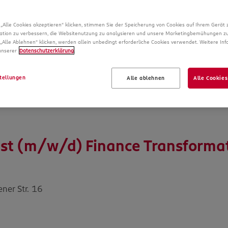
„Alle Cookies akzeptieren“ klicken, stimmen Sie der Speicherung von Cookies auf Ihrem Gerät 
ation zu verbessern, die Websitenutzung zu analysieren und unsere Marketingbemühungen zu
„Alle Ablehnen“ klicken, werden allein unbedingt erforderliche Cookies verwendet. Weitere In
 unserer
Datenschutzerklärung
.
tellungen
Alle ablehnen
Alle Cookies
st (m/w/d) Finance Transformati
ner Str. 16