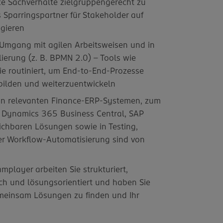
xe Sachverhalte zielgruppengerecht zu
s Sparringspartner für Stakeholder auf
agieren
m Umgang mit agilen Arbeitsweisen und in
ierung (z. B. BPMN 2.0) - Tools wie
ie routiniert, um End-to-End-Prozesse
bilden und weiterzuentwickeln
in relevanten Finance-ERP-Systemen, zum
t Dynamics 365 Business Central, SAP
ichbaren Lösungen sowie in Testing,
r Workflow-Automatisierung sind von
amplayer arbeiten Sie strukturiert,
ch und lösungsorientiert und haben Sie
meinsam Lösungen zu finden und Ihr