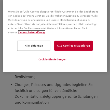
Die Ausarbeitung von User Stories, Use Cases und
klaren Akzeptanzkriterien übernehmen Sie in enger
Abstimmung mit Product Owner und
Wenn Sie auf „Alle Cookies akzeptieren“ klicken, stimmen Sie der Speicherung
von Cookies auf Ihrem Gerät zu, um die Websitenavigation zu verbessern, die
Entwicklungsteam
Websitenutzung zu analysieren und unsere Marketingbemühungen zu
unterstützen. Wenn sie auf „Alle Ablehnen“ klicken, werden allein unbedingt
Prozessmodelle für Incident, Service Request,
erforderliche Cookies verwendet. Weitere Informationen finden Sie in
Problem, Change, Knowledge und Servicekatalog
unserer
Datenschutzerklärung
.
erstellen Sie in BPMN/UML und halten sie
konsistent zur ServiceNow-Umsetzung
Alle ablehnen
Alle Cookies akzeptieren
Testkonzepte, UAT-Szenarien und Abnahmen planen
und begleiten Sie bis zum Go-live;
Cookie-Einstellungen
Reporting-Anforderungen zu KPIs, SLAs und
Dashboards konkretisieren Sie und unterstützen die
Realisierung
Changes, Releases und Upgrades begleiten Sie
fachlich und sorgen für verständliche
Dokumentation, zielgruppengerechte Schulungen
und Kommunikation