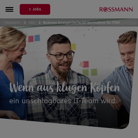
Jobs
Startseite
Jobs
Business Analyst (m/w/d) ServiceNow für ITSM
Mit dir
sind wir wir.
Wenn aus klugen Köpfen
ein unschlagbares IT-Team wird.