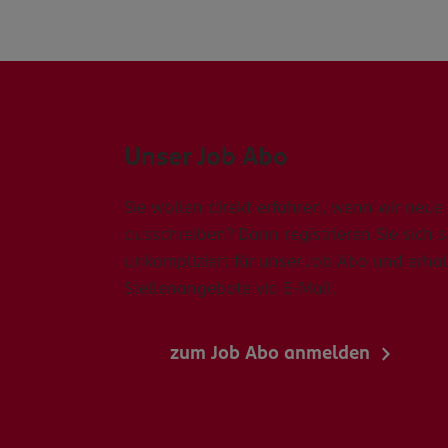
Unser Job Abo
Sie wollen direkt erfahren, wenn wir neue 
ausschreiben? Dann registrieren Sie sich 
unkompliziert für unser Job Abo und erhal
Stellenangebote via E-Mail.
zum Job Abo anmelden