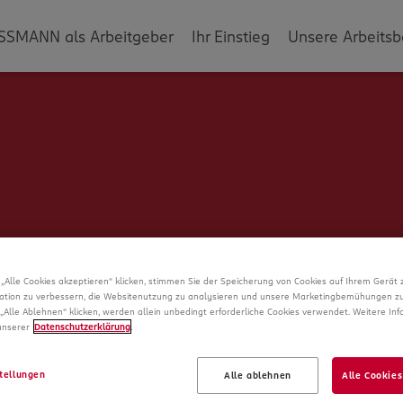
SSMANN als Arbeitgeber
Ihr Einstieg
Unsere Arbeitsb
„Alle Cookies akzeptieren“ klicken, stimmen Sie der Speicherung von Cookies auf Ihrem Gerät 
ation zu verbessern, die Websitenutzung zu analysieren und unsere Marketingbemühungen zu
„Alle Ablehnen“ klicken, werden allein unbedingt erforderliche Cookies verwendet. Weitere In
 unserer
Datenschutzerklärung
.
Schade!
tellungen
Alle ablehnen
Alle Cookies