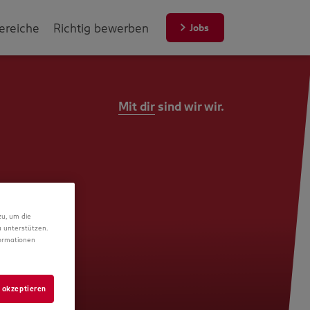
ereiche
Richtig bewerben
Jobs
Mit dir
sind wir wir.
zu, um die
 unterstützen.
formationen
 akzeptieren