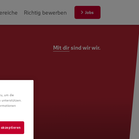
ereiche
Richtig bewerben
Jobs
Mit dir
sind wir wir.
zu, um die
 unterstützen.
formationen
 akzeptieren