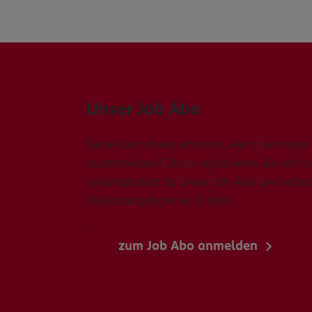
Unser Job Abo
Sie wollen direkt erfahren, wenn wir neue 
ausschreiben? Dann registrieren Sie sich 
unkompliziert für unser Job Abo und erhal
Stellenangebote via E-Mail.
zum Job Abo anmelden