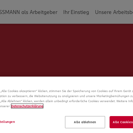
SSMANN als Arbeitgeber
Ihr Einstieg
Unsere Arbeitsb
„Alle Cookies akzeptieren“ klicken, stimmen Sie der Speicherung von Cookies auf Ihrem Gerät 
ation zu verbessern, die Websitenutzung zu analysieren und unsere Marketingbemühungen zu
„Alle Ablehnen“ klicken, werden allein unbedingt erforderliche Cookies verwendet. Weitere In
 unserer
Datenschutzerklärung
.
Schade!
tellungen
Alle ablehnen
Alle Cookies