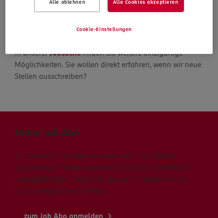
Alle ablehnen
Alle Cookies akzeptieren
Die Suche geht weiter
Cookie-Einstellungen
In unserer
Jobsuche
finden Sie weitere einzigartige
Möglichkeiten. Sie wollen direkt erfahren, wenn wir neue
Stellen ausschreiben?
Unser Job Abo
Sie wollen direkt erfahren, wenn wir neue Stellen
ausschreiben? Dann registrieren Sie sich schnell und
unkompliziert für unser Job Abo und erhalten Sie alle
Stellenangebote via E-Mail.
zum Job Abo anmelden