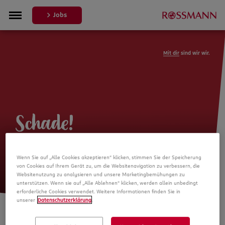
Jobs
Mit dir
sind wir wir.
Schade!
Leider ist die Stellenanzeige nicht
Wenn Sie auf „Alle Cookies akzeptieren“ klicken, stimmen Sie der Speicherung
mehr verfügbar
von Cookies auf Ihrem Gerät zu, um die Websitenavigation zu verbessern, die
Websitenutzung zu analysieren und unsere Marketingbemühungen zu
unterstützen. Wenn sie auf „Alle Ablehnen“ klicken, werden allein unbedingt
erforderliche Cookies verwendet. Weitere Informationen finden Sie in
unserer
Datenschutzerklärung
.