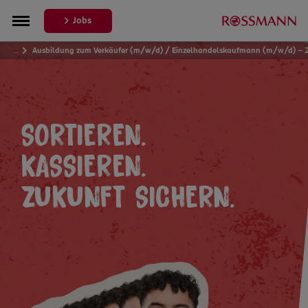
Jobs
…
Ausbildung zum Verkäufer (m/w/d) / Einzelhandelskaufmann (m/w/d) – 
SORTIEREN.
KASSIEREN.
ZUKUNFT SICHERN.