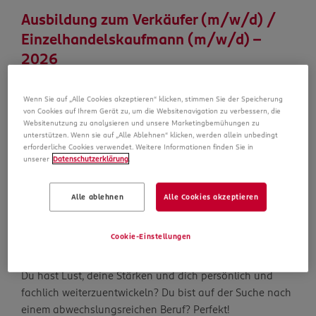
Ausbildung zum Verkäufer (m/w/d) /
Einzelhandelskaufmann (m/w/d) –
2026
Voll-/Teilzeit
Wenn Sie auf „Alle Cookies akzeptieren“ klicken, stimmen Sie der Speicherung
Standort: 45257 Essen, Kupferdreher Str. 128
von Cookies auf Ihrem Gerät zu, um die Websitenavigation zu verbessern, die
Websitenutzung zu analysieren und unsere Marketingbemühungen zu
Land: Deutschland
unterstützen. Wenn sie auf „Alle Ablehnen“ klicken, werden allein unbedingt
Anstellung: Voll-/Teilzeit, Befristet
erforderliche Cookies verwendet. Weitere Informationen finden Sie in
Bereich: Ausbildung Filiale
unserer
Datenschutzerklärung
.
Vergütung: Nach Tarif
Alle ablehnen
Alle Cookies akzeptieren
Job merken
Cookie-Einstellungen
Werde Teil unseres Azubi Clubs und starte deine Karriere
mit einer Ausbildung bei ROSSMANN.
Du hast Lust, deine Stärken und dich persönlich und
fachlich weiterzuentwickeln? Du bist auf der Suche nach
einem abwechslungsreichen Beruf? Perfekt!