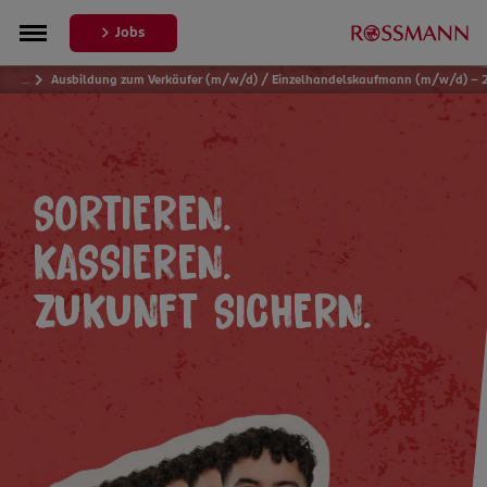
Jobs
…
Ausbildung zum Verkäufer (m/w/d) / Einzelhandelskaufmann (m/w/d) – 
SORTIEREN.
KASSIEREN.
ZUKUNFT SICHERN.