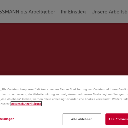
SSMANN als Arbeitgeber
Ihr Einstieg
Unsere Arbeitsb
„Alle Cookies akzeptieren“ klicken, stimmen Sie der Speicherung von Cookies auf Ihrem Gerät 
ation zu verbessern, die Websitenutzung zu analysieren und unsere Marketingbemühungen zu
„Alle Ablehnen“ klicken, werden allein unbedingt erforderliche Cookies verwendet. Weitere In
 unserer
Datenschutzerklärung
.
Schade!
tellungen
Alle ablehnen
Alle Cookies