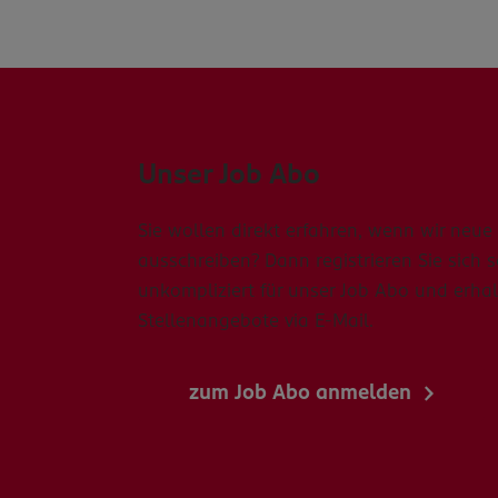
Unser Job Abo
Sie wollen direkt erfahren, wenn wir neue 
ausschreiben? Dann registrieren Sie sich 
unkompliziert für unser Job Abo und erhal
Stellenangebote via E-Mail.
zum Job Abo anmelden