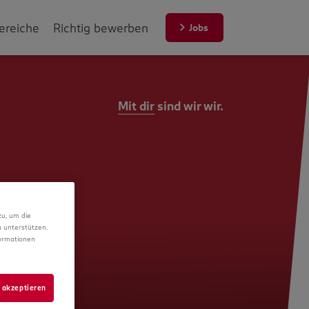
ereiche
Richtig bewerben
Jobs
Mit dir
sind wir wir.
zu, um die
 unterstützen.
formationen
 akzeptieren