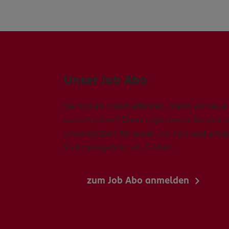
Unser Job Abo
Sie wollen direkt erfahren, wenn wir neue 
ausschreiben? Dann registrieren Sie sich 
unkompliziert für unser Job Abo und erhal
Stellenangebote via E-Mail.
zum Job Abo anmelden