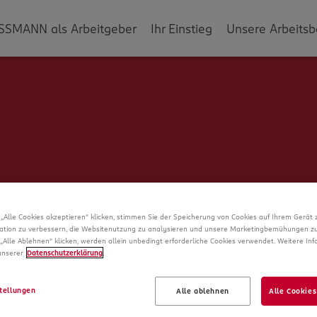
SSMANN als Arbeitgeber
Ihr Einstieg
Unsere Arbeitsb
„Alle Cookies akzeptieren“ klicken, stimmen Sie der Speicherung von Cookies auf Ihrem Gerät 
ation zu verbessern, die Websitenutzung zu analysieren und unsere Marketingbemühungen zu
„Alle Ablehnen“ klicken, werden allein unbedingt erforderliche Cookies verwendet. Weitere In
 unserer
Datenschutzerklärung
.
Schade!
tellungen
Alle ablehnen
Alle Cookies