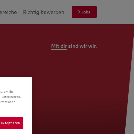
ereiche
Richtig bewerben
Jobs
Mit dir
sind wir wir.
zu, um die
 unterstützen.
formationen
 akzeptieren