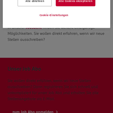
Alle ablehnen
Alle Cookies akzeptieren
Die Suche geht weiter
Cookie-Einstellungen
In unserer
Jobsuche
finden Sie weitere einzigartige
Möglichkeiten. Sie wollen direkt erfahren, wenn wir neue
Stellen ausschreiben?
Unser Job Abo
Sie wollen direkt erfahren, wenn wir neue Stellen
ausschreiben? Dann registrieren Sie sich schnell und
unkompliziert für unser Job Abo und erhalten Sie alle
Stellenangebote via E-Mail.
zum Job Abo anmelden