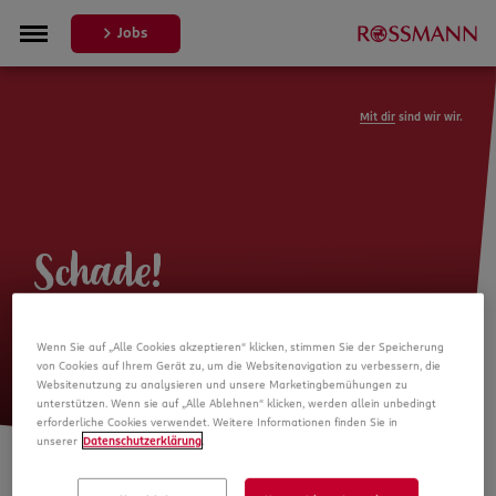
Jobs
Mit dir
sind wir wir.
Schade!
Leider ist die Stellenanzeige nicht
Wenn Sie auf „Alle Cookies akzeptieren“ klicken, stimmen Sie der Speicherung
mehr verfügbar
von Cookies auf Ihrem Gerät zu, um die Websitenavigation zu verbessern, die
Websitenutzung zu analysieren und unsere Marketingbemühungen zu
unterstützen. Wenn sie auf „Alle Ablehnen“ klicken, werden allein unbedingt
erforderliche Cookies verwendet. Weitere Informationen finden Sie in
unserer
Datenschutzerklärung
.