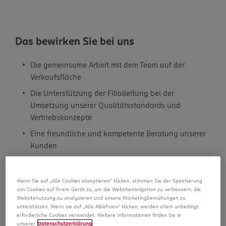
Das bewirken Sie bei uns
Die gemeinsame Arbeit mit dem Team auf der
Verkaufsfläche
Die Unterstützung der Filialleitung bei der
Umsetzung unserer Qualitätsstandards und
Vertriebskonzepte
Eine freundliche und kompetente Beratung unserer
Kunden
Die eigenverantwortliche Übernahme von
organisatorischen Aufgaben während der
Wenn Sie auf „Alle Cookies akzeptieren“ klicken, stimmen Sie der Speicherung
Abwesenheit der Führungskraft
von Cookies auf Ihrem Gerät zu, um die Websitenavigation zu verbessern, die
Websitenutzung zu analysieren und unsere Marketingbemühungen zu
Das bringen Sie mit
unterstützen. Wenn sie auf „Alle Ablehnen“ klicken, werden allein unbedingt
erforderliche Cookies verwendet. Weitere Informationen finden Sie in
unserer
Datenschutzerklärung
.