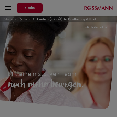
Jobs
Startseite
Jobs
Assistenz (m/w/d) der Filialleitung Vollzeit
Mit dir
sind wir wir.
Mit einem starken Team
noch mehr bewegen.