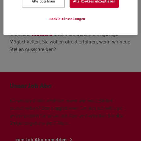
Alle ablehnen
Alle Cookies akzeptieren
Die Suche geht weiter
Cookie-Einstellungen
In unserer
Jobsuche
finden Sie weitere einzigartige
Möglichkeiten. Sie wollen direkt erfahren, wenn wir neue
Stellen ausschreiben?
Unser Job Abo
Sie wollen direkt erfahren, wenn wir neue Stellen
ausschreiben? Dann registrieren Sie sich schnell und
unkompliziert für unser Job Abo und erhalten Sie alle
Stellenangebote via E-Mail.
zum Job Abo anmelden