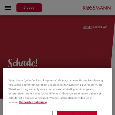
Jobs
Mit dir
sind wir wir.
Schade!
Leider ist die Stellenanzeige nicht
Wenn Sie auf „Alle Cookies akzeptieren“ klicken, stimmen Sie der Speicherung
mehr verfügbar
von Cookies auf Ihrem Gerät zu, um die Websitenavigation zu verbessern, die
Websitenutzung zu analysieren und unsere Marketingbemühungen zu
unterstützen. Wenn sie auf „Alle Ablehnen“ klicken, werden allein unbedingt
erforderliche Cookies verwendet. Weitere Informationen finden Sie in
unserer
Datenschutzerklärung
.