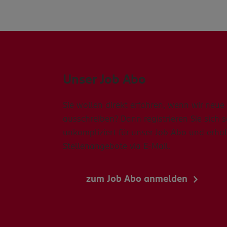
Unser Job Abo
Sie wollen direkt erfahren, wenn wir neue 
ausschreiben? Dann registrieren Sie sich 
unkompliziert für unser Job Abo und erhal
Stellenangebote via E-Mail.
zum Job Abo anmelden