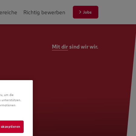
ereiche
Richtig bewerben
Jobs
Mit dir
sind wir wir.
zu, um die
 unterstützen.
formationen
 akzeptieren