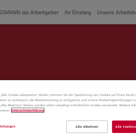
SSMANN als Arbeitgeber
Ihr Einstieg
Unsere Arbeitsb
„Alle Cookies akzeptieren“ klicken, stimmen Sie der Speicherung von Cookies auf Ihrem Gerät 
ation zu verbessern, die Websitenutzung zu analysieren und unsere Marketingbemühungen zu
„Alle Ablehnen“ klicken, werden allein unbedingt erforderliche Cookies verwendet. Weitere In
 unserer
Datenschutzerklärung
.
Schade!
tellungen
Alle ablehnen
Alle Cookies