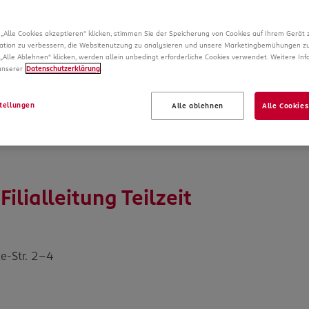
noch me
„Alle Cookies akzeptieren“ klicken, stimmen Sie der Speicherung von Cookies auf Ihrem Gerät 
ation zu verbessern, die Websitenutzung zu analysieren und unsere Marketingbemühungen zu
„Alle Ablehnen“ klicken, werden allein unbedingt erforderliche Cookies verwendet. Weitere In
 unserer
Datenschutzerklärung
.
tellungen
Alle ablehnen
Alle Cookies
ilialleitung Teilzeit
e-Str. 2-4