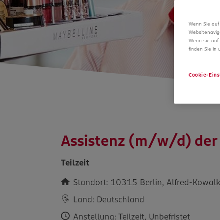
Wenn Sie auf 
Websitenavig
Wenn sie auf 
finden Sie in
Cookie-Eins
Assistenz (m/w/d) der F
Teilzeit
Standort: 10315 Berlin, Alfred-Kowalk
Land: Deutschland
Anstellung: Teilzeit, Unbefristet