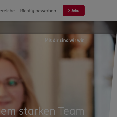
ereiche
Richtig bewerben
Jobs
Mit dir
sind wir wir.
nem starken Team