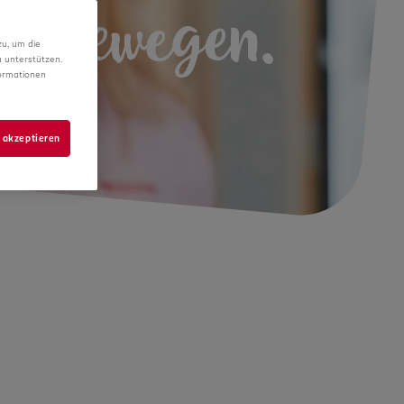
hr bewegen.
zu, um die
 unterstützen.
formationen
 akzeptieren