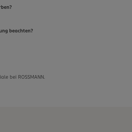
rben?
bung beachten?
?
iliale bei ROSSMANN.