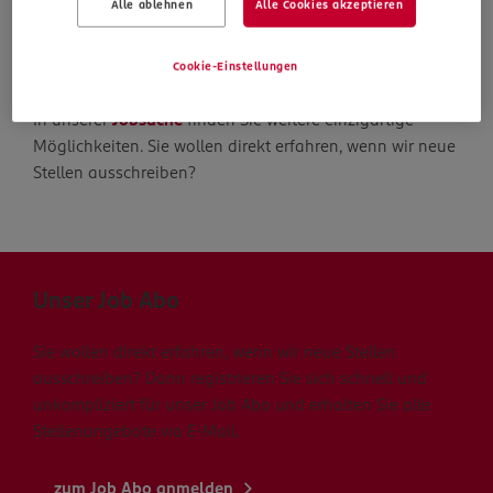
Alle ablehnen
Alle Cookies akzeptieren
Die Suche geht weiter
Cookie-Einstellungen
In unserer
Jobsuche
finden Sie weitere einzigartige
Möglichkeiten. Sie wollen direkt erfahren, wenn wir neue
Stellen ausschreiben?
Unser Job Abo
Sie wollen direkt erfahren, wenn wir neue Stellen
ausschreiben? Dann registrieren Sie sich schnell und
unkompliziert für unser Job Abo und erhalten Sie alle
Stellenangebote via E-Mail.
zum Job Abo anmelden