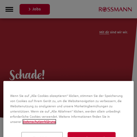
Jobs
Mit dir
sind wir wir.
Schade!
Leider ist die Stellenanzeige nicht
Wenn Sie auf „Alle Cookies akzeptieren“ klicken, stimmen Sie der Speicherung
mehr verfügbar
von Cookies auf Ihrem Gerät zu, um die Websitenavigation zu verbessern, die
Websitenutzung zu analysieren und unsere Marketingbemühungen zu
unterstützen. Wenn sie auf „Alle Ablehnen“ klicken, werden allein unbedingt
erforderliche Cookies verwendet. Weitere Informationen finden Sie in
unserer
Datenschutzerklärung
.